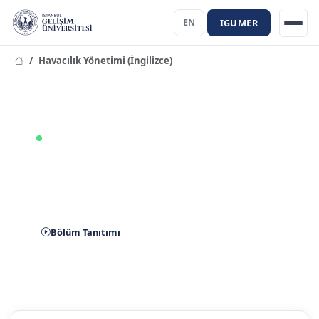
IGUMER
EN
Havacılık Yönetimi (İngilizce)
AQAS(Agency for Quality Assurance) Akreditasyon
Programı
Havacılık Yönetimi (İngilizce)
Bölümü
Bölüm Tanıtımı
Aday Başvuru
İletişim