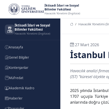
İktisadi İdari ve Sosyal
Bilimler Fakültesi
Havacılık Yönetimi (İngilizce)
Havacılık Yönetimi (İn
İktisadi İdari ve Sosyal
Bilimler Fakültesi
Havacılık Yönetimi (İngilizce)
27 Mart 2026
Anasayfa
İstanbul 
Genel Bilgiler
Kontenjanlar
Havacılık analizi fir
(IST) “küresel ölçekte 
Müfredat
Akademik Kadro
2025 yılında İstanbu
1707 uçuşla Türkiye
Haberler
anlarında doğru çözüm
Duyurular