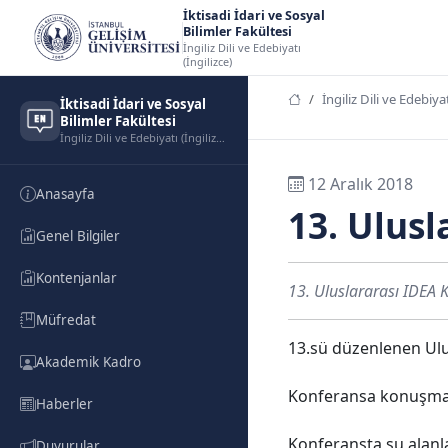
İktisadi İdari ve Sosyal
Bilimler Fakültesi
İngiliz Dili ve Edebiyatı
(İngilizce)
İngiliz Dili ve Edebiyat
İktisadi İdari ve Sosyal
Bilimler Fakültesi
İngiliz Dili ve Edebiyatı (İngilizce)
12 Aralık 2018
Anasayfa
13. Ulusl
Genel Bilgiler
Kontenjanlar
13. Uluslararası IDEA K
Müfredat
13.sü düzenlenen Ulus
Akademik Kadro
Konferansa konuşmacı 
Haberler
Konferansta şu alanla
Duyurular