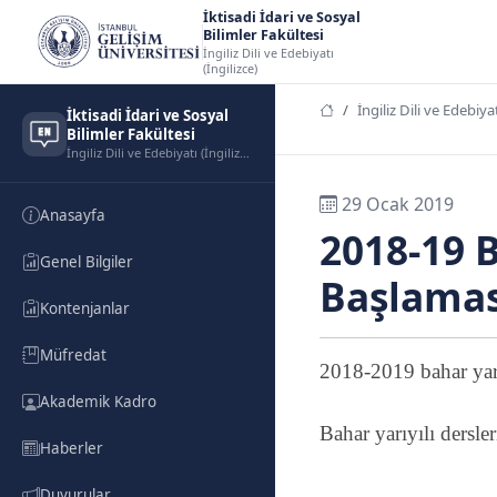
İktisadi İdari ve Sosyal
Bilimler Fakültesi
İngiliz Dili ve Edebiyatı
(İngilizce)
İngiliz Dili ve Edebiyat
İktisadi İdari ve Sosyal
Bilimler Fakültesi
İngiliz Dili ve Edebiyatı (İngilizce)
29 Ocak 2019
Anasayfa
2018-19 B
Genel Bilgiler
Başlamas
Kontenjanlar
Müfredat
2018-2019 bahar yarı
Akademik Kadro
Bahar yarıyılı dersle
Haberler
Duyurular