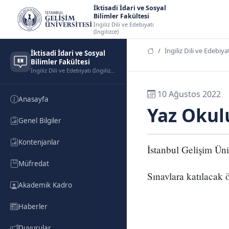
İktisadi İdari ve Sosyal
Bilimler Fakültesi
İngiliz Dili ve Edebiyatı
(İngilizce)
İngiliz Dili ve Edebiyat
İktisadi İdari ve Sosyal
Bilimler Fakültesi
İngiliz Dili ve Edebiyatı (İngilizce)
10 Ağustos 2022
Anasayfa
Yaz Okulu
Genel Bilgiler
Kontenjanlar
İstanbul Gelişim Üni
Müfredat
Sınavlara katılacak ö
Akademik Kadro
Haberler
Duyurular