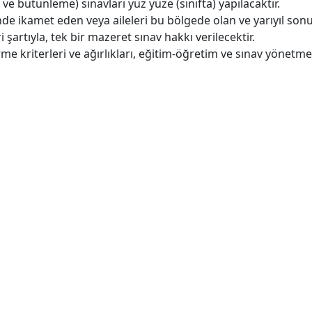
l ve bütünleme) sınavları yüz yüze (sınıfta) yapılacaktır.
e ikamet eden veya aileleri bu bölgede olan ve yarıyıl sonu
 şartıyla, tek bir mazeret sınav hakkı verilecektir.
e kriterleri ve ağırlıkları, eğitim-öğretim ve sınav yönetmeli