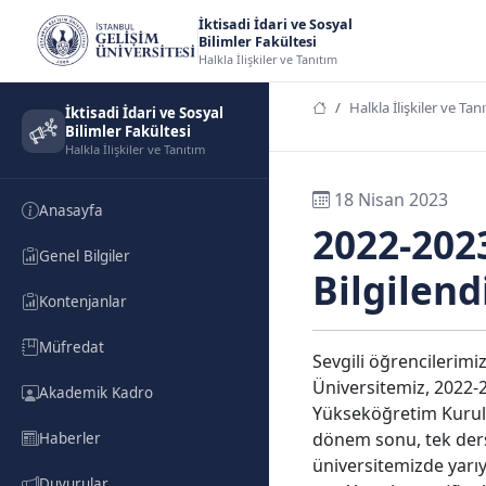
İktisadi İdari ve Sosyal
Bilimler Fakültesi
Halkla İlişkiler ve Tanıtım
Halkla İlişkiler ve Tan
İktisadi İdari ve Sosyal
Bilimler Fakültesi
Halkla İlişkiler ve Tanıtım
18 Nisan 2023
Anasayfa
2022-202
Genel Bilgiler
Bilgilen
Kontenjanlar
Müfredat
Sevgili öğrencilerimiz
Üniversitemiz, 2022-20
Akademik Kadro
Yükseköğretim Kurulu
dönem sonu, tek ders,
Haberler
üniversitemizde yarıy
Duyurular