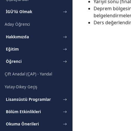
Yarıyıl sonu (fina
Deprem bölgesind
İGÜ'lü Olmak
belgelendirmeleri
Ders değerlendirm
Aday Öğrenci
Hakkımızda
Eğitim
Öğrenci
Çift Anadal (ÇAP) - Yandal
Yatay-Dikey Geçiş
Lisansüstü Programlar
Bölüm Etkinlikleri
Okuma Önerileri