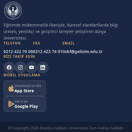
Eğitimde mükemmellik ilkesiyle, küresel standartlarda bilgi
üreten, yenilikçi ve girişimci bireyler yetiştiren dünya
üniversitesi.
TELEFON
FAX
EMAIL
0212 422 70 00
0212 422 74 01
iisbf@gelisim.edu.tr
BİZİ TAKİP EDİN
MOBIL UYGULAMA
Download on the
App Store
Get it on
Google Play
© Copyright 2026 İstanbul Gelişim Üniversitesi Tüm Hakları Saklıdır.