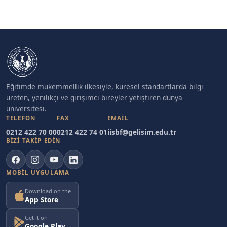
Eğitimde mükemmellik ilkesiyle, küresel standartlarda bilgi
üreten, yenilikçi ve girişimci bireyler yetiştiren dünya
üniversitesi.
TELEFON
FAX
EMAIL
0212 422 70 00
0212 422 74 01
iisbf@gelisim.edu.tr
BİZİ TAKİP EDİN
MOBIL UYGULAMA
Download on the
App Store
Get it on
Google Play